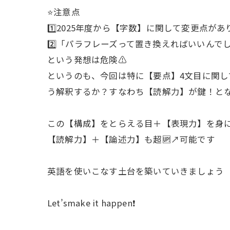
⭐️注意点
1️⃣2025年度から【字数】に関して変更点
2️⃣「パラフレーズって置き換えればいいんで
という発想は危険⚠️
というのも、今回は特に【要点】4文目に関し
う解釈するか？すなわち【読解力】が鍵！と
この【構成】をとらえる目＋【表現力】を身
【読解力】＋【論述力】も超🆙↗️可能です
英語を使いこなす土台を築いていきましょう
Let’smake it happen❗️