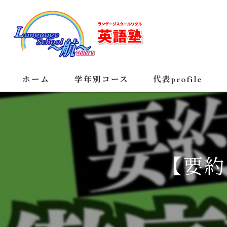
ホーム
学年別コース
代表profile
【要約