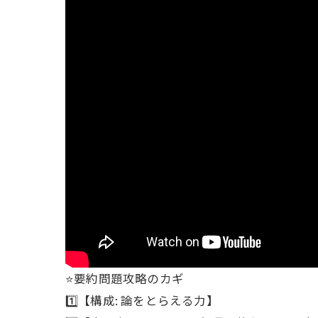
⭐️要約問題攻略のカギ
1️⃣【構成: 論をとらえる力】