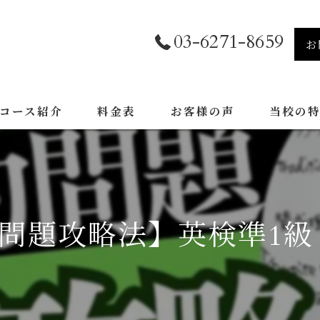
03-6271-8659
お
コース紹介
料金表
お客様の声
当校の
資格取得コース
塾
特別コース
英検
問題攻略法】英検準1級
TOEIC
TOEFL
受験