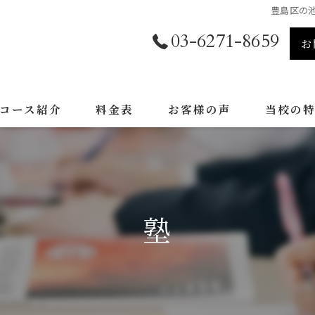
豊島区の池
03-6271-8659
お
コース紹介
料金表
お客様の声
当校の
資格取得コース
塾
特別コース
英検
塾
TOEIC
TOEFL
受験