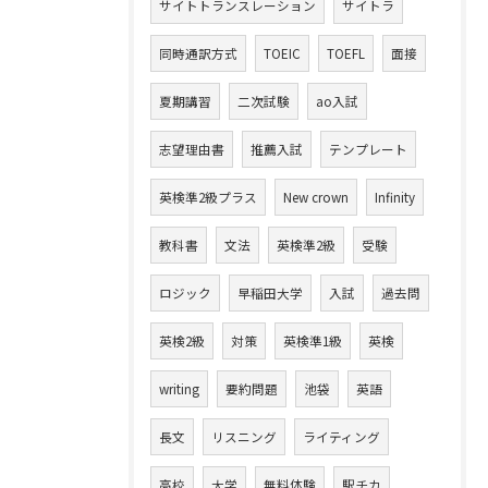
サイトトランスレーション
サイトラ
同時通訳方式
TOEIC
TOEFL
面接
夏期講習
二次試験
ao入試
志望理由書
推薦入試
テンプレート
英検準2級プラス
New crown
Infinity
教科書
文法
英検準2級
受験
ロジック
早稲田大学
入試
過去問
英検2級
対策
英検準1級
英検
writing
要約問題
池袋
英語
長文
リスニング
ライティング
高校
大学
無料体験
駅チカ