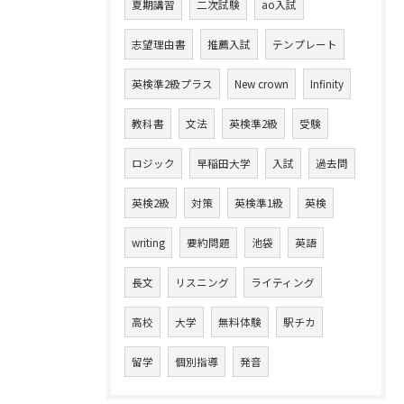
夏期講習
二次試験
ao入試
志望理由書
推薦入試
テンプレート
英検準2級プラス
New crown
Infinity
教科書
文法
英検準2級
受験
ロジック
早稲田大学
入試
過去問
英検2級
対策
英検準1級
英検
writing
要約問題
池袋
英語
長文
リスニング
ライティング
高校
大学
無料体験
駅チカ
留学
個別指導
発音