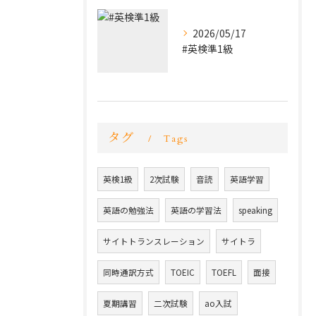
2026/05/17
#英検準1級
タグ
Tags
英検1級
2次試験
音読
英語学習
英語の勉強法
英語の学習法
speaking
サイトトランスレーション
サイトラ
同時通訳方式
TOEIC
TOEFL
面接
夏期講習
二次試験
ao入試