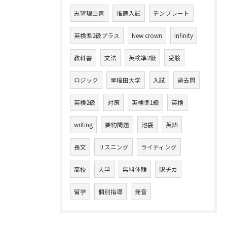
志望理由書
推薦入試
テンプレート
英検準2級プラス
New crown
Infinity
教科書
文法
英検準2級
受験
ロジック
早稲田大学
入試
過去問
英検2級
対策
英検準1級
英検
writing
要約問題
池袋
英語
長文
リスニング
ライティング
高校
大学
無料体験
駅チカ
留学
個別指導
発音