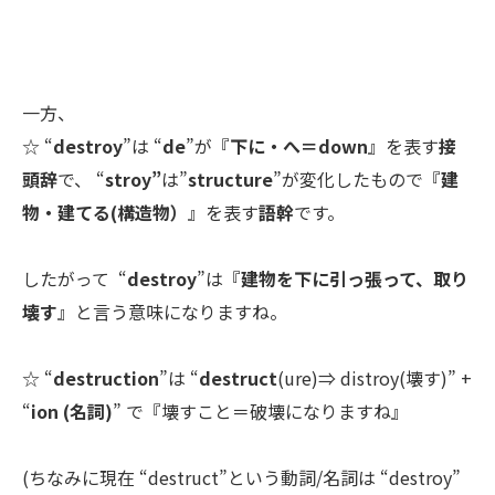
一方、
☆
“
destroy
”
は
“
de
”
が『
下に・へ＝down
』を表す
接
頭辞
で、 “
stroy”
は”
structure
”が変化したもので『
建
物・建てる(構造物）
』を表す
語幹
です。
したがって “
destroy
”は『
建物を下に引っ張って、取り
壊す
』と言う意味になりますね。
☆
“
destruction
”
は “
destruct
(ure)⇒ distroy(壊す)” +
“
ion (名詞)
” で『壊すこと＝破壊になりますね』
(ちなみに現在 “destruct”という動詞/名詞は
“destroy”