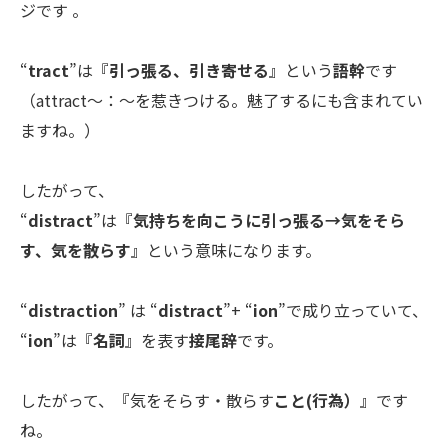
ジです
。
“
tract
”
は『
引っ張る、引き寄せる
』という
語幹
です
（attract～：～を惹きつける。魅了するにも含まれてい
ますね。）
したがって、
“
distract
”
は『
気持ちを向こうに引っ張る→気をそら
す、気を散らす
』という意味になります。
“
distraction
” は
“
distract
”+ “
ion
”で成り立っていて、
“
ion
”は『
名詞
』を表す
接尾辞
です。
したがって、『気をそらす・散らす
こと(行為）
』です
ね。