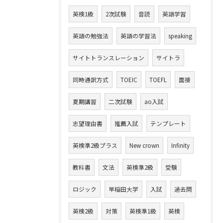
英検1級
2次試験
音読
英語学習
英語の勉強法
英語の学習法
speaking
サイトトランスレーション
サイトラ
同時通訳方式
TOEIC
TOEFL
面接
夏期講習
二次試験
ao入試
志望理由書
推薦入試
テンプレート
英検準2級プラス
New crown
Infinity
教科書
文法
英検準2級
受験
ロジック
早稲田大学
入試
過去問
英検2級
対策
英検準1級
英検