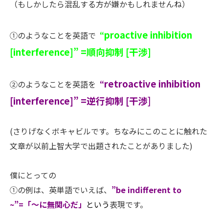
（もしかしたら混乱する方が嫌かもしれませんね）
proactive inhibition
①のようなことを英語で
“
[interference]” =
順向抑制 [
干渉]
retroactive inhibition
②のようなことを英語を
“
[interference]” =
逆行抑制 [
干渉
]
(
さりげなくボキャビルです。ちなみにこのことに触れた
文章が以前上智大学で出題されたことがありました
)
僕にとっての
①の例は、英単語でいえば、
”be indifferent to
~”=
「〜に無関心だ」
という
表現です。