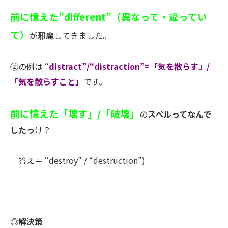
前に憶えた”different”（異なって・違ってい
て）
が
邪魔
してきました。
②の例は
“
distract”/“distraction”=「気を散らす」/
「気を散らすこと」
です。
前に憶えた「壊す」/「破壊」
の
スペルってなんで
したっ
け？
答え＝
“
destroy” / “destruction
”)
◎解決策