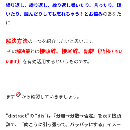
繰り返し、繰り返し、繰り返し書いたり、言ったり、聴
いたり、読んだりしても忘れちゃう！とお悩み
のあなた
に
解決方法
の一つを紹介したいと思います。
接頭辞、接尾辞、語幹（語根
その
解決策
とは
ともい
）
を有効活用するというものです。
います
まず
から確認していきましょう。
“
distract
”
の
“
dis
”
は『
分離→分散→否定
』を表す
接頭
辞
で、『
向こうに引っ張って、バラバラにする
』イメー