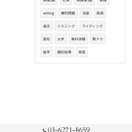
英検2級
対策
英検準1級
英検
writing
要約問題
池袋
英語
長文
リスニング
ライティング
高校
大学
無料体験
駅チカ
留学
個別指導
発音
03-6271-8659