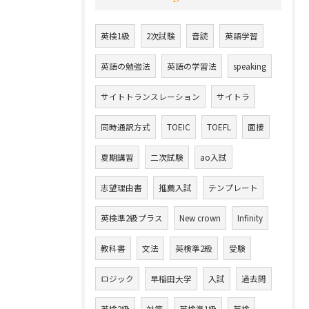
英検1級
2次試験
音読
英語学習
英語の勉強法
英語の学習法
speaking
サイトトランスレーション
サイトラ
同時通訳方式
TOEIC
TOEFL
面接
夏期講習
二次試験
ao入試
志望理由書
推薦入試
テンプレート
英検準2級プラス
New crown
Infinity
教科書
文法
英検準2級
受験
ロジック
早稲田大学
入試
過去問