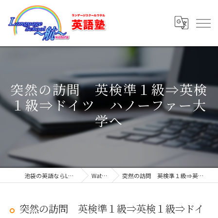
突然の訪問 英検準１級⇒英検
１級⇒ドイツ ハノーファー大
学へ
池袋の英語ならLanguage School ～航～
Wataru Blog
突然の訪問 英検準１級⇒英検１級⇒ドイツ ハノーファー大学へ
突然の訪問 英検準１級⇒英検１級⇒ドイ