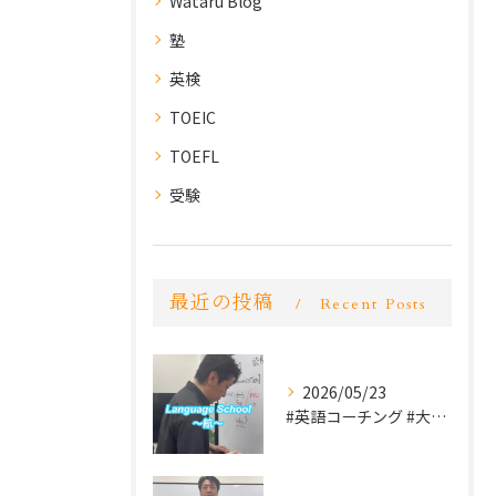
Wataru Blog
塾
英検
TOEIC
TOEFL
受験
最近の投稿
Recent Posts
2026/05/23
#英語コーチング #大学受験 #英検