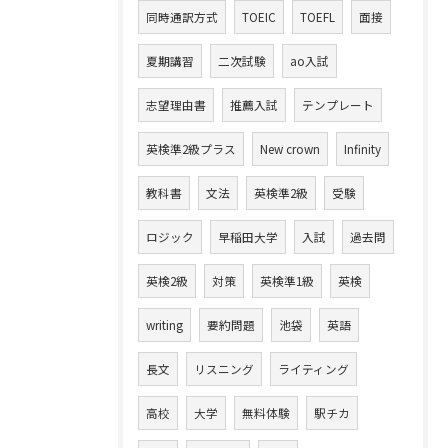
同時通訳方式
TOEIC
TOEFL
面接
夏期講習
二次試験
ao入試
志望理由書
推薦入試
テンプレート
英検準2級プラス
New crown
Infinity
教科書
文法
英検準2級
受験
ロジック
早稲田大学
入試
過去問
英検2級
対策
英検準1級
英検
writing
要約問題
池袋
英語
長文
リスニング
ライティング
高校
大学
無料体験
駅チカ